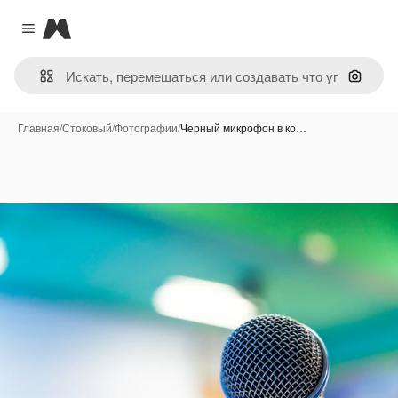
Magnific
Close menu
Поиск 
Главная
/
Стоковый
/
Фотографии
/
Черный микрофон в ко…