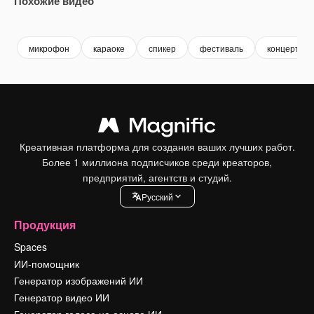
Похожие видео
Premium
Premium
Premium
Premium
микрофон
караоке
спикер
фестиваль
концерт
Креативная платформа для создания ваших лучших работ.
Более 1 миллиона подписчиков среди креаторов,
предприятий, агентств и студий.
Pусский
Продукция
Spaces
ИИ-помощник
Генератор изображений ИИ
Генератор видео ИИ