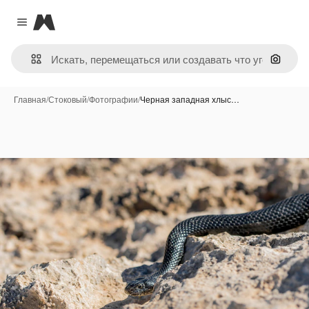
Magnific
Close menu
Поиск 
Главная
/
Стоковый
/
Фотографии
/
Черная западная хлыс…