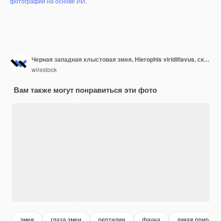
фотографий на основе ИИ
.
Черная западная хлыстовая змея, Hierophis viridiflavus, скользящая по скалам и сухой растительности на Мальте
wirestock
Вам также могут понравиться эти фото
змея
глаза змеи
рептилии
фауна
дикая природа