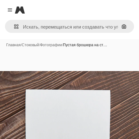
Magnific
Close menu
Поиск 
Главная
/
Стоковый
/
Фотографии
/
Пустая брошюра на ст…