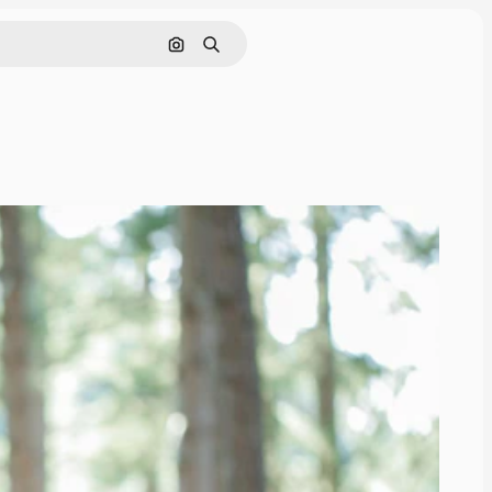
Поиск по изображению
Поиск