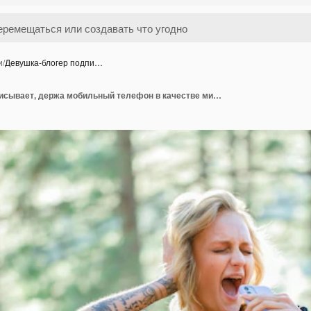
и
/
Девушка-блогер подпи…
Девушка-блогер подписывает, держа мобильный телефон в качестве микрофона на фоне природы