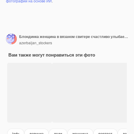
фотографий на основе ИИ
.
Блондинка женщина в вязаном свитере счастливо улыбается.
azerbaijan_stockers
Вам также могут понравиться эти фото
lady
девушка
леди
женщина
портрет
девуш