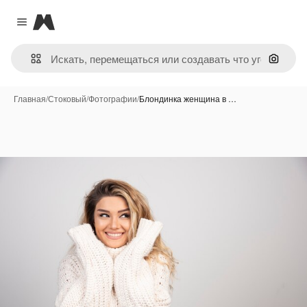
Magnific
Close menu
Поиск 
Главная
/
Стоковый
/
Фотографии
/
Блондинка женщина в …