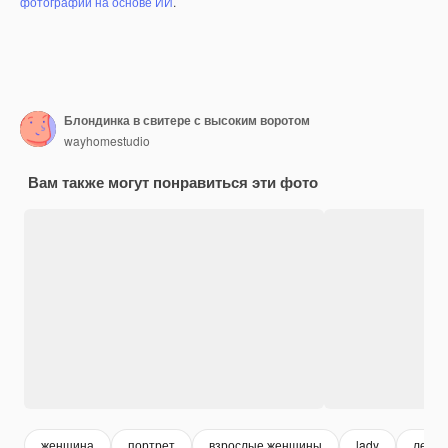
фотографий на основе ИИ
.
Блондинка в свитере с высоким воротом
wayhomestudio
Вам также могут понравиться эти фото
женщина
портрет
взрослые женщины
lady
леди