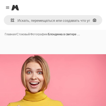
Magnific
Close menu
Поиск 
Главная
/
Стоковый
/
Фотографии
/
Блондинка в свитере …