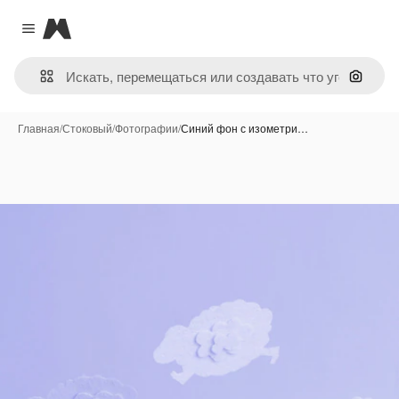
Magnific
Close menu
Поиск 
Главная
/
Стоковый
/
Фотографии
/
Синий фон с изометри…