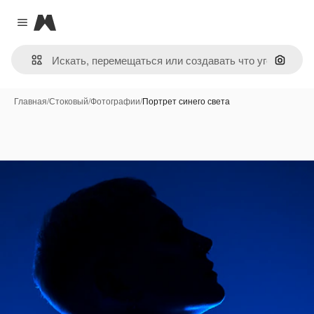
Magnific
Close menu
Поиск 
Главная
/
Стоковый
/
Фотографии
/
Портрет синего света