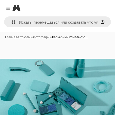
Magnific
Close menu
Поиск 
Главная
/
Стоковый
/
Фотографии
/
Карьерный комплект с…