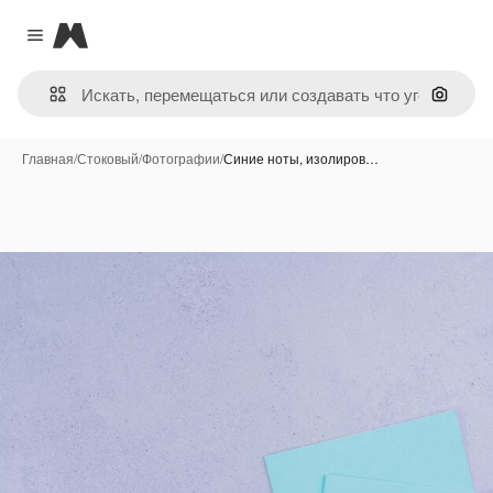
Magnific
Close menu
Поиск 
Главная
/
Стоковый
/
Фотографии
/
Синие ноты, изолиров…