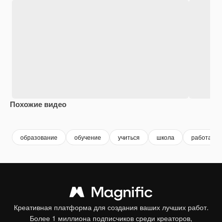
Похожие видео
Premium
Premium
Premium
Premium
Сгенериров
образование
обучение
учиться
школа
работает
Креативная платформа для создания ваших лучших работ.
Более 1 миллиона подписчиков среди креаторов,