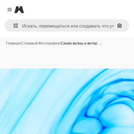
Magnific
Close menu
Поиск 
Главная
/
Стоковый
/
Фотографии
/
Синие волны и ветер …