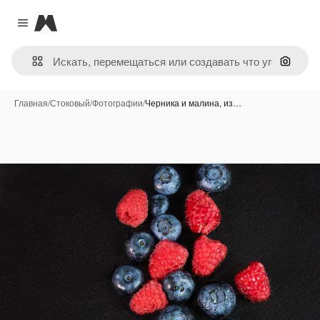
Magnific
Close menu
Поиск 
Главная
/
Стоковый
/
Фотографии
/
Черника и малина, из…