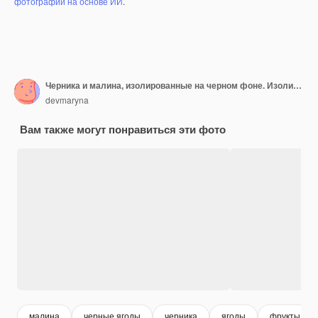
фотографий на основе ИИ
.
Черника и малина, изолированные на черном фоне. Изолированная смесь сырых ягод.
devmaryna
Вам также могут понравиться эти фото
малина
черные ягоды
черника
ягоды
фрукты яго