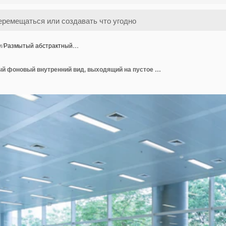
и
/
Размытый абстрактный…
Размытый абстрактный фоновый внутренний вид, выходящий на пустое офисное вестибюль и входные двери и стеклянную занавесную стену с рамой