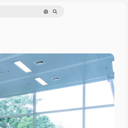
Поиск по изображению
Поиск