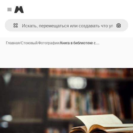
Magnific
Close menu
Поиск 
Главная
/
Стоковый
/
Фотографии
/
Книга в библиотеке с…