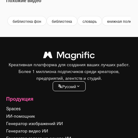
Похожие видео
Premium
Premium
Сгенерировано с помощью ИИ
Premium
Premium
Сгенериров
библиотека фон
библиотека
словарь
книжная полка
Креативная платформа для создания ваших лучших работ.
Более 1 миллиона подписчиков среди креаторов,
предприятий, агентств и студий.
Pусский
Продукция
Spaces
ИИ-помощник
Генератор изображений ИИ
Генератор видео ИИ