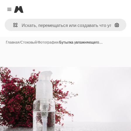
Magnific
Close menu
Поиск 
Главная
/
Стоковый
/
Фотографии
/
Бутылка увлажняющего…