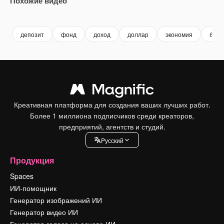
Похожие видео
Premium
Premium
Premium
Premium
депозит
фонд
доход
доллар
экономия
бизн
Креативная платформа для создания ваших лучших работ.
Более 1 миллиона подписчиков среди креаторов,
предприятий, агентств и студий.
Pусский
Продукция
Spaces
ИИ-помощник
Генератор изображений ИИ
Генератор видео ИИ