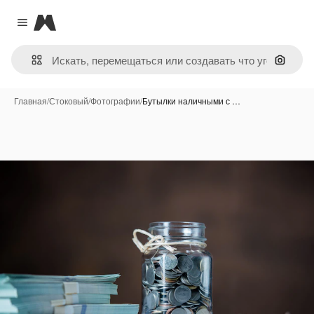
Magnific
Close menu
Поиск 
Главная
/
Стоковый
/
Фотографии
/
Бутылки наличными с …