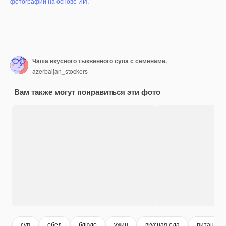
фотографий на основе ИИ
.
Чаша вкусного тыквенного супа с семенами.
azerbaijan_stockers
Вам также могут понравиться эти фото
суп
обед
блюдо
ужин
вкусная еда
питание