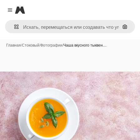
Magnific
Close menu
Поиск 
Главная
/
Стоковый
/
Фотографии
/
Чаша вкусного тыквен…