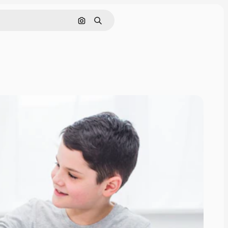
Поиск по изображению
Поиск