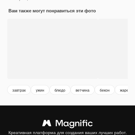
Вам также могут понравиться эти фото
завтрак
ужин
блюдо
ветчина
бекон
жареное
Креативная платформа для создания ваших лучших работ.