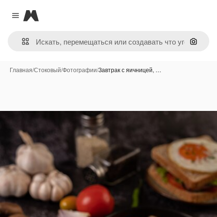
Magnific
Close menu
Поиск 
Главная
/
Стоковый
/
Фотографии
/
Завтрак с яичницей, …