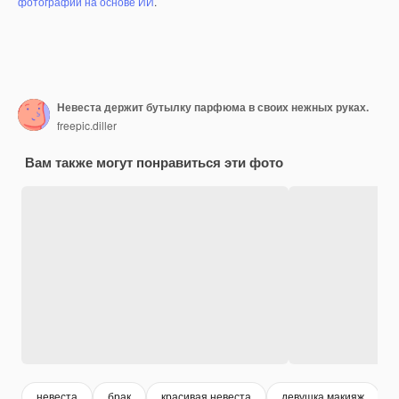
фотографий на основе ИИ
.
Невеста держит бутылку парфюма в своих нежных руках.
freepic.diller
Вам также могут понравиться эти фото
невеста
брак
красивая невеста
девушка макияж