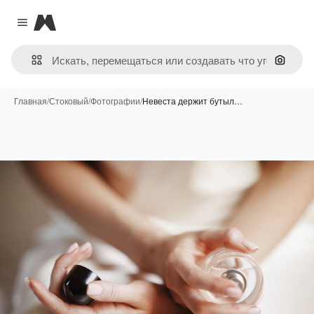
Magnific
Close menu
Поиск 
Главная
/
Стоковый
/
Фотографии
/
Невеста держит бутыл…