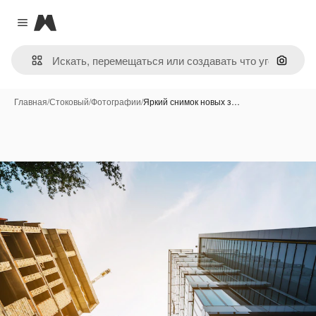
Magnific
Close menu
Поиск 
Главная
/
Стоковый
/
Фотографии
/
Яркий снимок новых з…