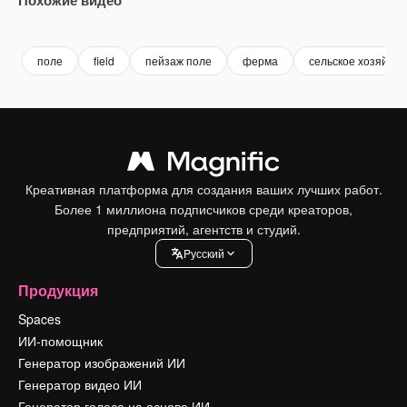
Premium
Premium
Premium
Premium
поле
field
пейзаж поле
ферма
сельское хозяйств
Креативная платформа для создания ваших лучших работ.
Более 1 миллиона подписчиков среди креаторов,
предприятий, агентств и студий.
Pусский
Продукция
Spaces
ИИ-помощник
Генератор изображений ИИ
Генератор видео ИИ
Генератор голоса на основе ИИ