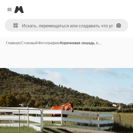
Magnific
Close menu
Поиск 
Главная
/
Стоковый
/
Фотографии
/
Коричневая лошадь, с…