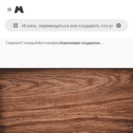
Magnific
Close menu
Поиск 
Главная
/
Стоковый
/
Фотографии
/
Коричневая поцарапан…