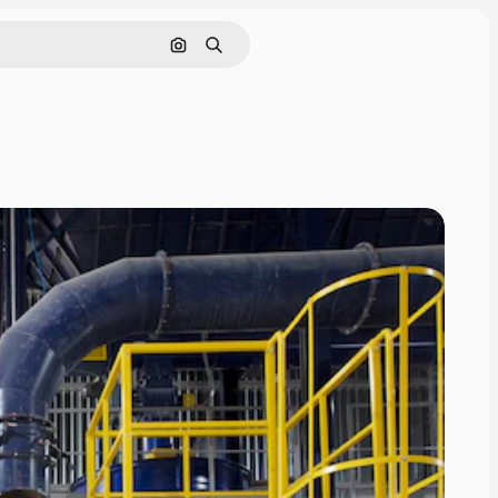
Поиск по изображению
Поиск