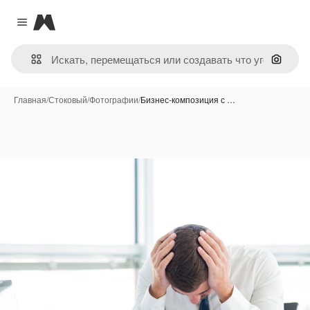
Magnific
Close menu
Поиск 
Главная
/
Стоковый
/
Фотографии
/
Бизнес-композиция с …