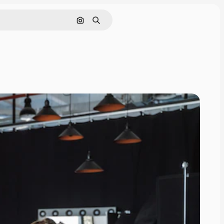
Поиск по изображению
Поиск