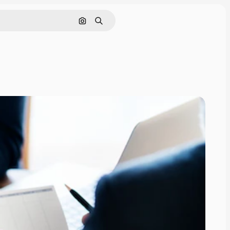
Поиск по изображению
Поиск