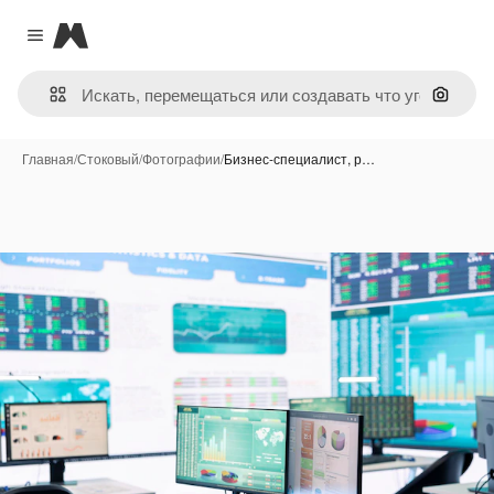
Magnific
Close menu
Поиск 
Главная
/
Стоковый
/
Фотографии
/
Бизнес-специалист, р…