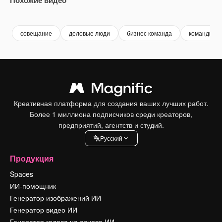
Premium
Premium
Premium
Premium
совещание
деловые люди
бизнес команда
командная 
Креативная платформа для создания ваших лучших работ.
Более 1 миллиона подписчиков среди креаторов,
предприятий, агентств и студий.
Pусский
Продукция
Spaces
ИИ-помощник
Генератор изображений ИИ
Генератор видео ИИ
Генератор голоса на основе ИИ