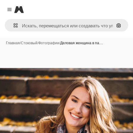
Magnific
Close menu
Поиск 
Главная
/
Стоковый
/
Фотографии
/
Деловая женщина в па…