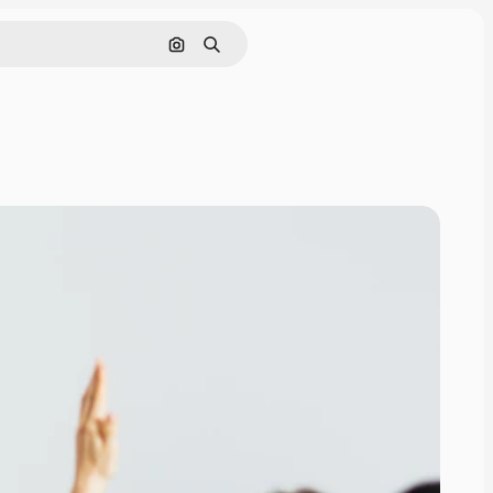
Поиск по изображению
Поиск