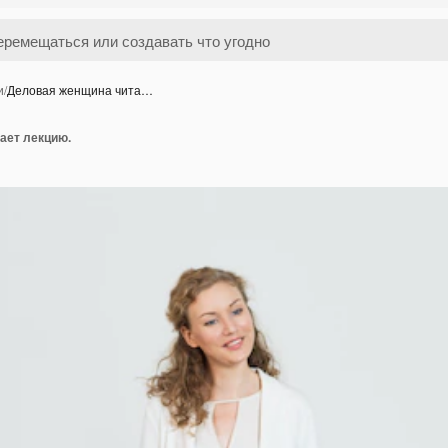
и
/
Деловая женщина чита…
ает лекцию.