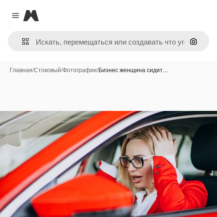
Magnific
Close menu
Поиск 
Главная
/
Стоковый
/
Фотографии
/
Бизнес женщина сидит…