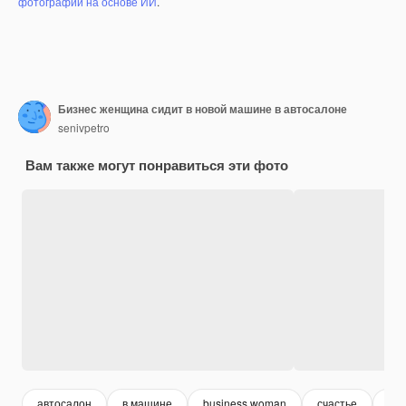
фотографий на основе ИИ
.
Бизнес женщина сидит в новой машине в автосалоне
senivpetro
Вам также могут понравиться эти фото
автосалон
в машине
business woman
счастье
би