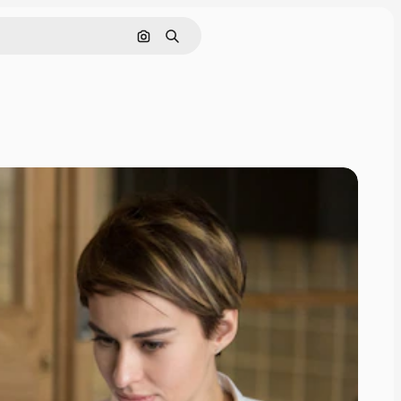
Поиск по изображению
Поиск