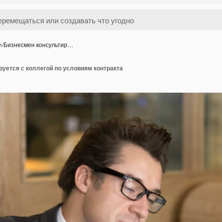
и
/
Бизнесмен консультир…
уется с коллегой по условиям контракта