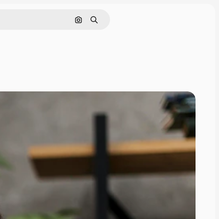
Поиск по изображению
Поиск