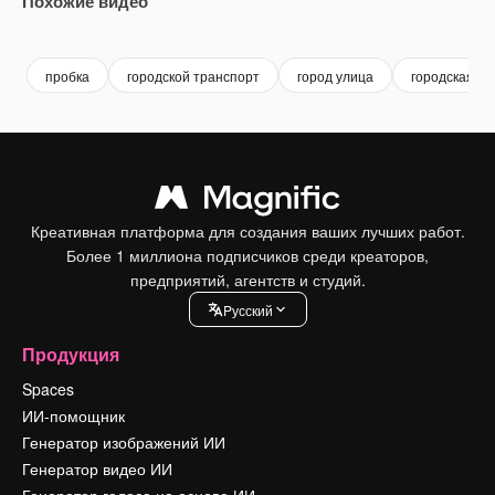
Похожие видео
Premium
Premium
Premium
Premium
пробка
городской транспорт
город улица
городская ул
Креативная платформа для создания ваших лучших работ.
Более 1 миллиона подписчиков среди креаторов,
предприятий, агентств и студий.
Pусский
Продукция
Spaces
ИИ-помощник
Генератор изображений ИИ
Генератор видео ИИ