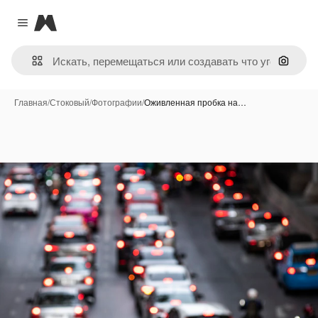
Magnific
Close menu
Поиск 
Главная
/
Стоковый
/
Фотографии
/
Оживленная пробка на…