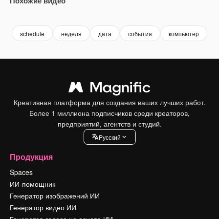
Похожие видео
Premium
Premium
Сгенерировано с помощью ИИ
Premium
Premium
schedule
неделя
дата
события
компьютер
к
Креативная платформа для создания ваших лучших работ.
Более 1 миллиона подписчиков среди креаторов,
предприятий, агентств и студий.
Pусский
Продукция
Spaces
ИИ-помощник
Генератор изображений ИИ
Генератор видео ИИ