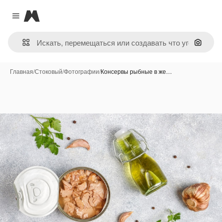
Magnific
Close menu
Поиск 
Главная
/
Стоковый
/
Фотографии
/
Консервы рыбные в же…