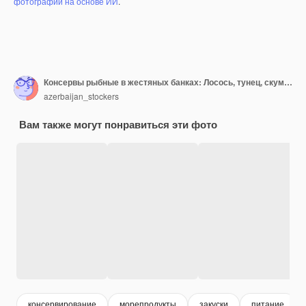
фотографий на основе ИИ
.
Консервы рыбные в жестяных банках: Лосось, тунец, скумбрия и шпроты.
azerbaijan_stockers
Вам также могут понравиться эти фото
консервирование
морепродукты
закуски
питание