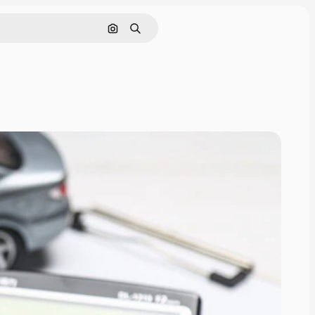
Поиск по изображению
Поиск