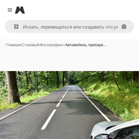
Magnific
Close menu
Поиск 
Главная
/
Стоковый
/
Фотографии
/
«Автомобиль, припарк…