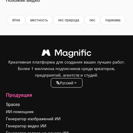
Premium
Premium
Premium
Premium
drive
местность
лес природа
лес
парковка
д
Креативная платформа для создания ваших лучших работ.
Более 1 миллиона подписчиков среди креаторов,
предприятий, агентств и студий.
Pусский
Продукция
Spaces
ИИ-помощник
Генератор изображений ИИ
Генератор видео ИИ
Генератор голоса на основе ИИ