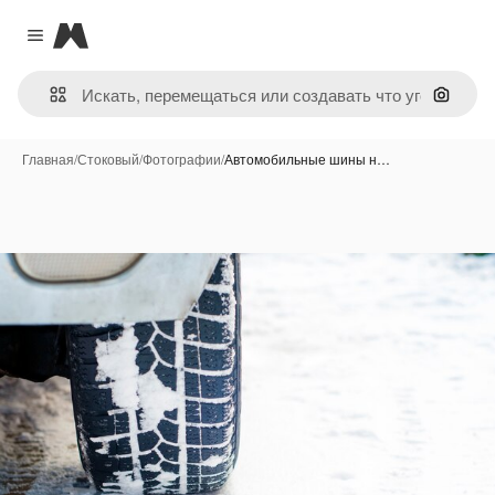
Magnific
Close menu
Поиск 
Главная
/
Стоковый
/
Фотографии
/
Автомобильные шины н…