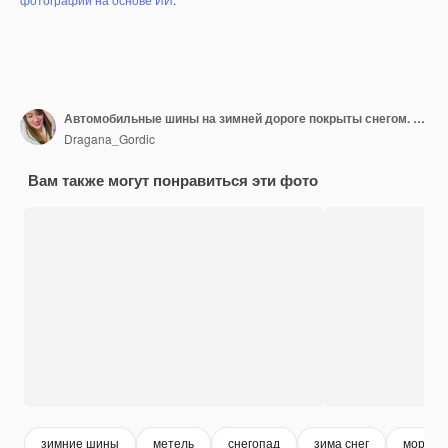
Автомобильные шины на зимней дороге покрыты снегом. Транспортное средство на заснеженной аллее утром при снегопаде
Dragana_Gordic
Вам также могут понравиться эти фото
зимние шины
метель
снегопад
зима снег
мороз