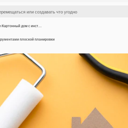
и
/
Картонный дом с инст…
трументами плоской планировки