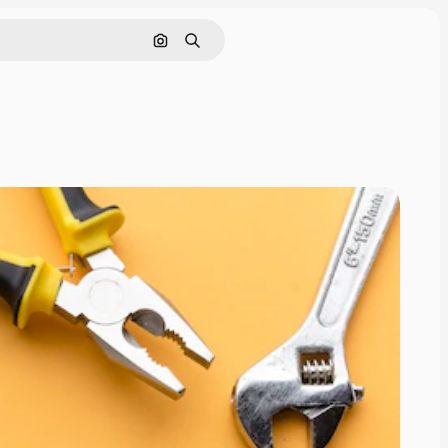
Поиск по изображению
Поиск