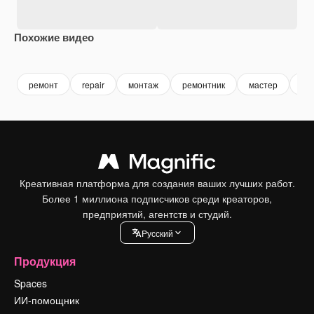
Похожие видео
Premium
Premium
Premium
Premium
ремонт
repair
монтаж
ремонтник
мастер
ст
Креативная платформа для создания ваших лучших работ.
Более 1 миллиона подписчиков среди креаторов,
предприятий, агентств и студий.
Pусский
Продукция
Spaces
ИИ-помощник