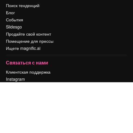
Поиск тенденций
Блог
События
Slidesgo
Продайте свой контент
Помещение для прессы
Ищете magnific.ai
Связаться с нами
Клиентская поддержка
Instagram
YouTube
LinkedIn
TikTok
Discord
X
Reddit