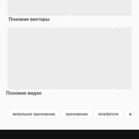
Похожие векторы
Похожие видео
Premium
Premium
Premium
Premium
мобильное приложение
приложение
smartphone
моби