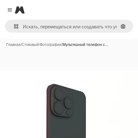
Magnific
Close menu
Поиск 
Главная
/
Стоковый
/
Фотографии
/
Мультяшный телефон с…