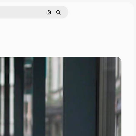
Поиск по изображению
Поиск