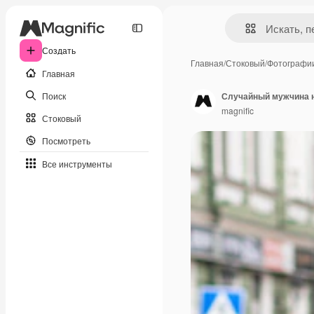
Создать
Главная
/
Стоковый
/
Фотографи
Главная
Поиск
Случайный мужчина н
magnific
Стоковый
Посмотреть
Все инструменты