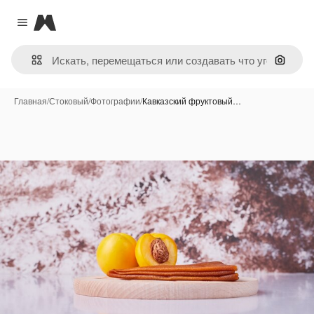
Magnific
Close menu
Поиск 
Главная
/
Стоковый
/
Фотографии
/
Кавказский фруктовый…