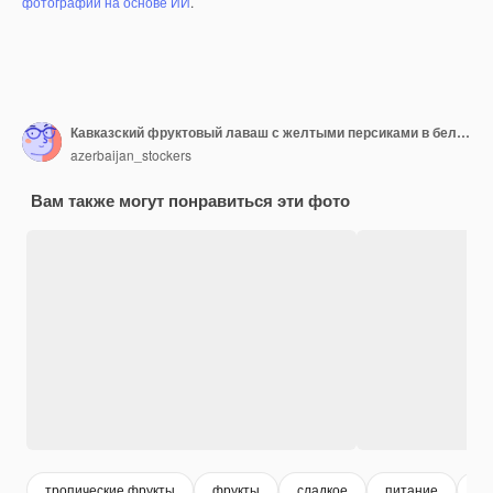
фотографий на основе ИИ
.
Кавказский фруктовый лаваш с желтыми персиками в белой тарелке на мраморе.
azerbaijan_stockers
Вам также могут понравиться эти фото
тропические фрукты
фрукты
сладкое
питание
вк