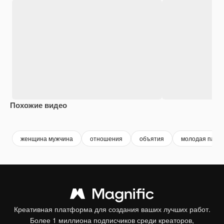
Похожие видео
Premium
Premium
Premium
Premium
женщина мужчина
отношения
объятия
молодая пара
Креативная платформа для создания ваших лучших работ.
Более 1 миллиона подписчиков среди креаторов,