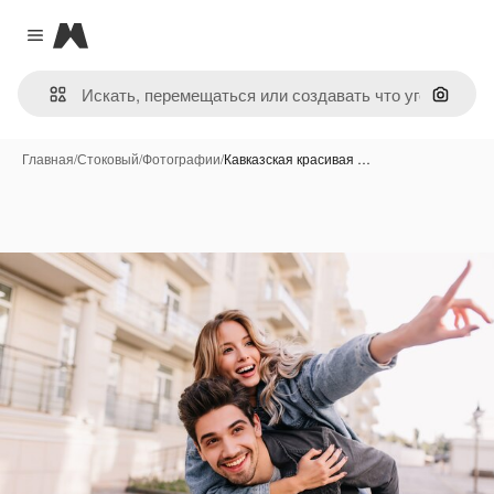
Magnific
Close menu
Поиск 
Главная
/
Стоковый
/
Фотографии
/
Кавказская красивая …