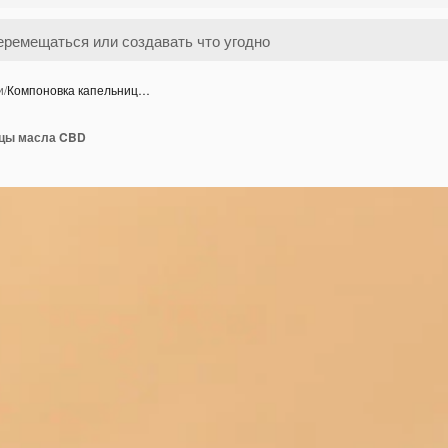
и
/
Компоновка капельниц…
ицы масла CBD