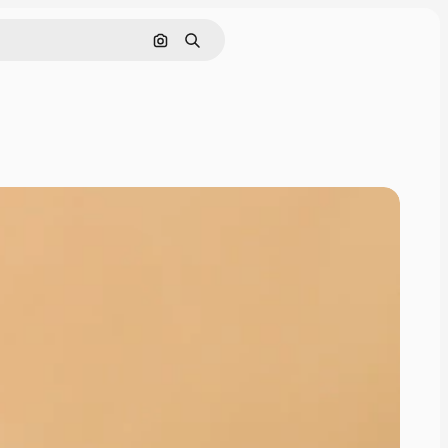
Поиск по изображению
Поиск