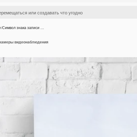
и
/
Символ знака записи …
 камеры видеонаблюдения