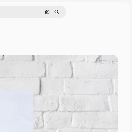
Поиск по изображению
Поиск