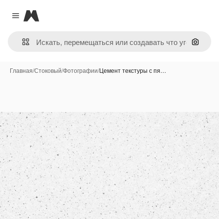
Magnific
Close menu
Поиск 
Главная
/
Стоковый
/
Фотографии
/
Цемент текстуры с пя…