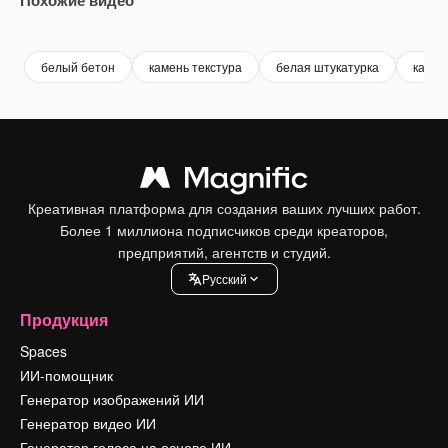
Premium
Premium
Premium
Premium
белый бетон
камень текстура
белая штукатурка
камен
Креативная платформа для создания ваших лучших работ.
Более 1 миллиона подписчиков среди креаторов,
предприятий, агентств и студий.
Pусский
Продукция
Spaces
ИИ-помощник
Генератор изображений ИИ
Генератор видео ИИ
Генератор голоса на основе ИИ