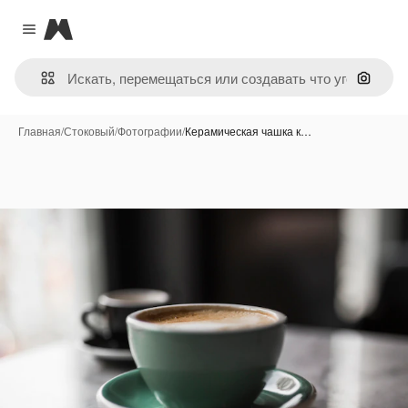
Magnific
Close menu
Поиск 
Главная
/
Стоковый
/
Фотографии
/
Керамическая чашка к…