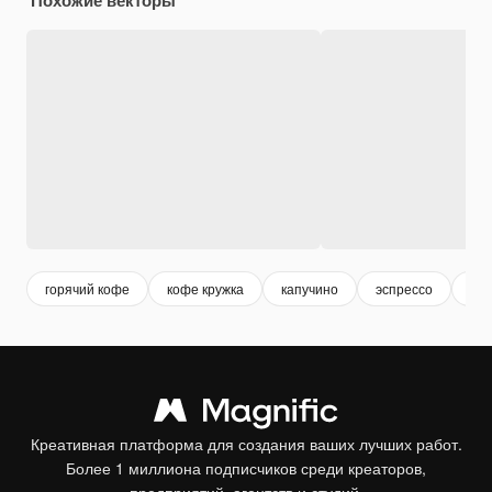
горячий кофе
кофе кружка
капучино
эспрессо
ко
Креативная платформа для создания ваших лучших работ.
Более 1 миллиона подписчиков среди креаторов,
предприятий, агентств и студий.