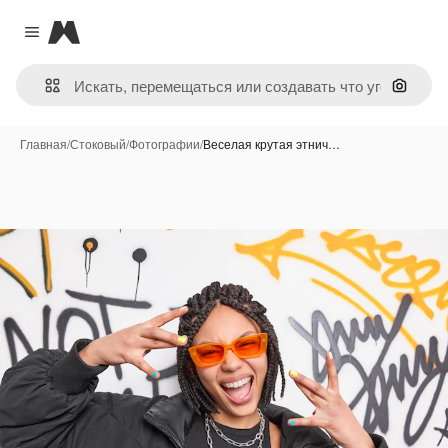
Magnific
Close menu
Поиск 
Главная
/
Стоковый
/
Фотографии
/
Веселая крутая этнич…