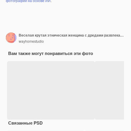
фотографий на основе ИИ
.
Веселая крутая этническая женщина с дредами развлекается жестом, одетая в черный пиджак и стильные оранжевые солнцезащитные очки, широко улыбается, позирует на стене с граффити
wayhomestudio
Вам также могут понравиться эти фото
Связанные PSD